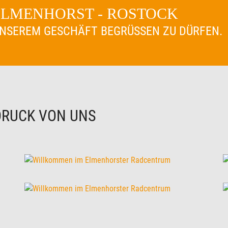
 ELMENHORST - ROSTOCK
 UNSEREM GESCHÄFT BEGRÜSSEN ZU DÜRFEN.
DRUCK VON UNS