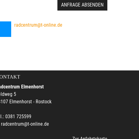
ANFRAGE ABSENDEN
radcentrum@t-online.de
ONTAKT
adcentrum Elmenhorst
eldweg 5
107 Elmenhorst - Rostock
l.: 0381 725599
radcentrum@t-online.de
Zur Anfahrtskarte