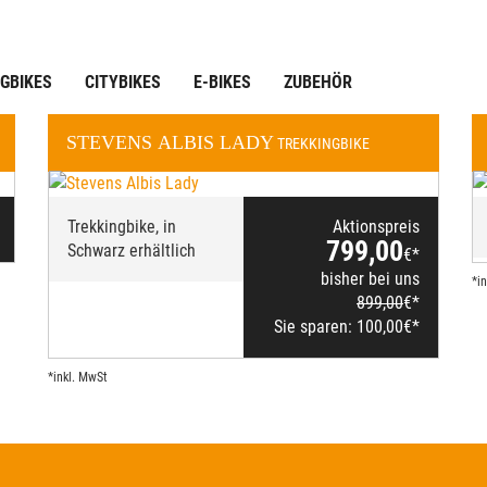
GBIKES
CITYBIKES
E-BIKES
ZUBEHÖR
STEVENS
ALBIS LADY
TREKKINGBIKE
Trekkingbike, in
Aktionspreis
799,00
Schwarz erhältlich
€*
bisher bei uns
*i
899,00
€*
Sie sparen:
100,00
€*
*inkl. MwSt