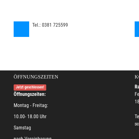
Tel.:
0381 725599
ÖFFNUNGSZEITEN
K
R
Jetzt geschlossen!
Öffnungszeiten:
F
18
Montag - Freitag:
10.00- 18.00 Uhr
Te
Samstag
nach Vereinbarung