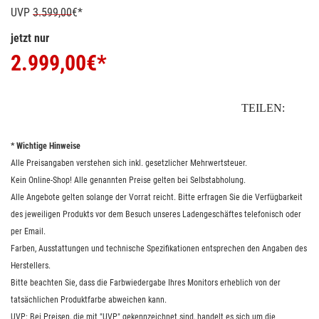
UVP
3.599,00
€*
jetzt nur
2.999,00
€*
TEILEN:
* Wichtige Hinweise
Alle Preisangaben verstehen sich inkl. gesetzlicher Mehrwertsteuer.
Kein Online-Shop! Alle genannten Preise gelten bei Selbstabholung.
Alle Angebote gelten solange der Vorrat reicht. Bitte erfragen Sie die Verfügbarkeit
des jeweiligen Produkts vor dem Besuch unseres Ladengeschäftes telefonisch oder
per Email.
Farben, Ausstattungen und technische Spezifikationen entsprechen den Angaben des
Herstellers.
Bitte beachten Sie, dass die Farbwiedergabe Ihres Monitors erheblich von der
tatsächlichen Produktfarbe abweichen kann.
UVP: Bei Preisen, die mit "UVP" gekennzeichnet sind, handelt es sich um die