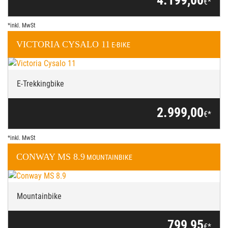
4.199,00
€*
*inkl. MwSt
VICTORIA
CYSALO 11
E-BIKE
E-Trekkingbike
2.999,00
€*
*inkl. MwSt
CONWAY
MS 8.9
MOUNTAINBIKE
Mountainbike
799,95
€*