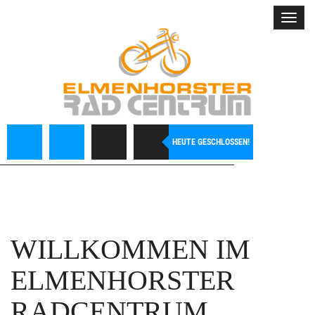
Toggl
navig
HEUTE GESCHLOSSEN!
WILLKOMMEN IM
ELMENHORSTER
RADCENTRUM