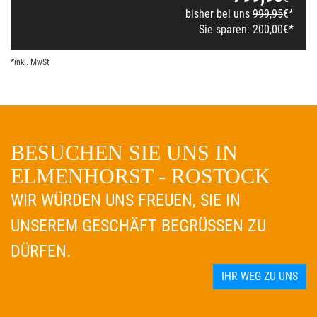
bisher bei uns
999,95
€*
Sie sparen:
200,00
€*
*inkl. MwSt
BESUCHEN SIE UNS IN
ELMENHORST - ROSTOCK
WIR WÜRDEN UNS FREUEN, SIE IN
UNSEREM GESCHÄFT BEGRÜSSEN ZU D
ÜRFEN.
IHR WEG ZU UNS