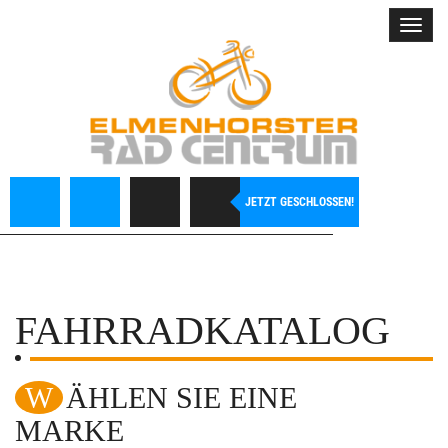
Toggl
navig
JETZT GESCHLOSSEN!
FAHRRADKATALOG
WÄHLEN SIE EINE
MARKE