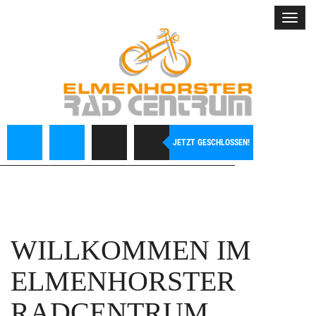
Toggl
navig
JETZT GESCHLOSSEN!
WILLKOMMEN IM
ELMENHORSTER
RADCENTRUM