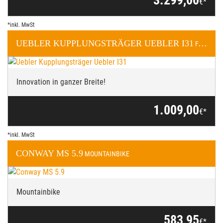
3.299,00
€*
*inkl. MwSt
UEBLER
KUPPLUNGSTRÄGER UEBLER I31
FAHRRADTRÄGER
Innovation in ganzer Breite!
1.009,00
€*
*inkl. MwSt
CONWAY
MS 5.9
MOUNTAINBIKE
Mountainbike
583,95
€*