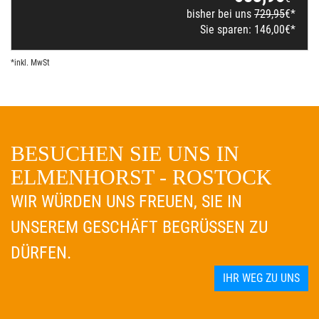
bisher bei uns
729,95
€*
Sie sparen:
146,00
€*
*inkl. MwSt
BESUCHEN SIE UNS IN
ELMENHORST - ROSTOCK
WIR WÜRDEN UNS FREUEN, SIE IN
UNSEREM GESCHÄFT BEGRÜSSEN ZU D
ÜRFEN.
IHR WEG ZU UNS