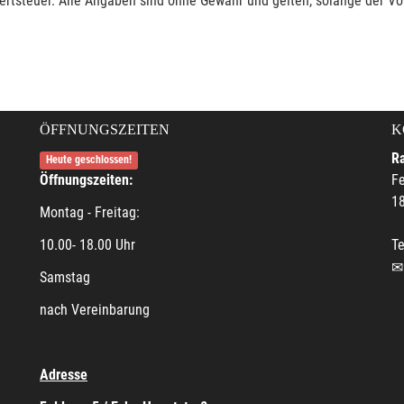
rtsteuer. Alle Angaben sind ohne Gewähr und gelten, solange der Vor
ÖFFNUNGSZEITEN
K
R
Heute geschlossen!
Öffnungszeiten:
F
18
Montag - Freitag:
10.00- 18.00 Uhr
Te
Samstag
nach Vereinbarung
Adresse