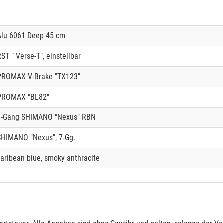
Alu 6061 Deep 45 cm
RST " Verse-T", einstellbar
PROMAX V-Brake "TX123"
PROMAX "BL82"
7-Gang SHIMANO "Nexus" RBN
SHIMANO "Nexus", 7-Gg.
caribean blue, smoky anthracite