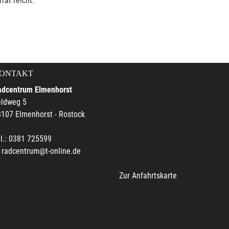
rat reicht.
ONTAKT
adcentrum Elmenhorst
eldweg 5
107 Elmenhorst - Rostock
l.: 0381 725599
radcentrum@t-online.de
Zur Anfahrtskarte