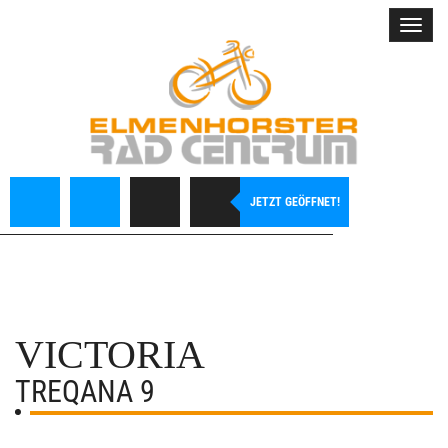
Toggl
navig
JETZT GEÖFFNET!
VICTORIA
TREQANA 9