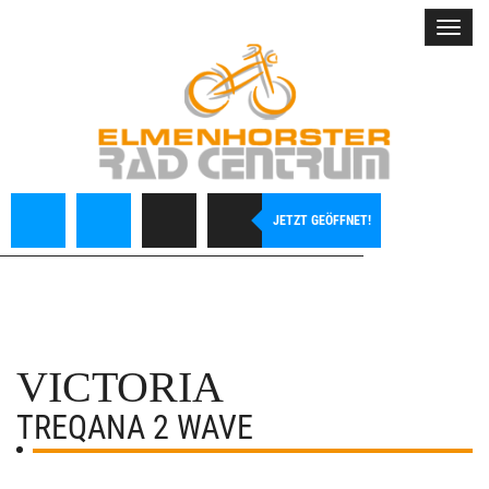
Toggl
navig
JETZT GEÖFFNET!
VICTORIA
TREQANA 2 WAVE