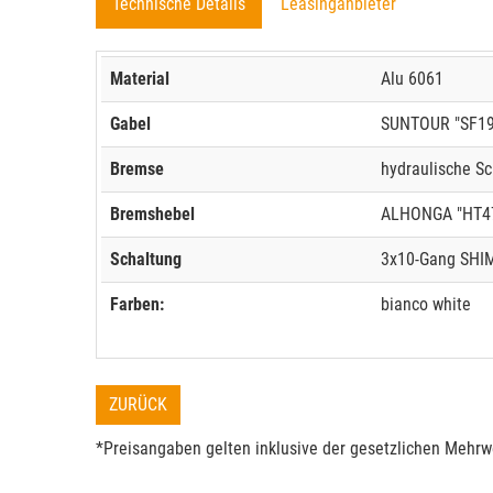
Technische Details
Leasinganbieter
Material
Alu 6061
Gabel
SUNTOUR "SF19 
Bremse
hydraulische S
Bremshebel
ALHONGA "HT4
Schaltung
3x10-Gang SHI
Farben:
bianco white
ZURÜCK
*Preisangaben gelten inklusive der gesetzlichen Mehrwe