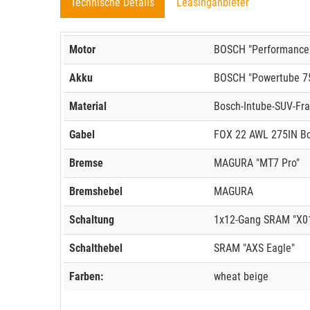
Technische Details
Leasinganbieter
Motor
BOSCH "Performance 
Akku
BOSCH "Powertube 75
Material
Bosch-Intube-SUV-Fr
Gabel
FOX 22 AWL 275IN B
Bremse
MAGURA "MT7 Pro"
Bremshebel
MAGURA
Schaltung
1x12-Gang SRAM "X01
Schalthebel
SRAM "AXS Eagle"
Farben:
wheat beige