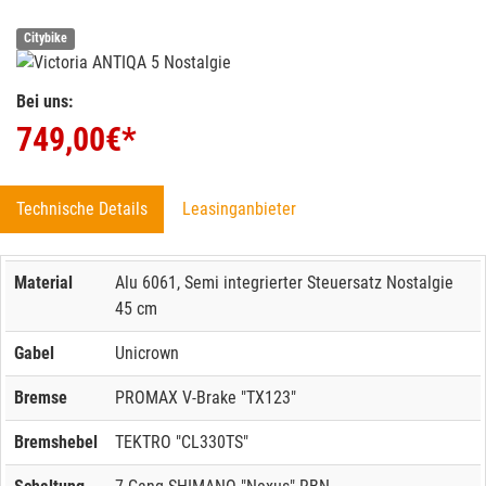
Citybike
Bei uns:
749,00
€*
Technische Details
Leasinganbieter
Material
Alu 6061, Semi integrierter Steuersatz Nostalgie
45 cm
Gabel
Unicrown
Bremse
PROMAX V-Brake "TX123"
Bremshebel
TEKTRO "CL330TS"