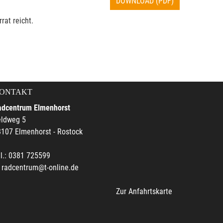
DOWNLOAD (PDF)
rat reicht.
ONTAKT
adcentrum Elmenhorst
eldweg 5
107 Elmenhorst - Rostock
l.: 0381 725599
radcentrum@t-online.de
Zur Anfahrtskarte