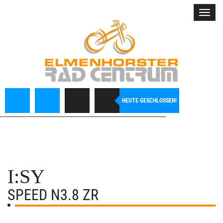
Toggl
navig
HEUTE GESCHLOSSEN!
I:SY
SPEED N3.8 ZR