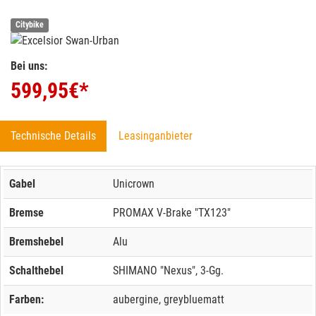
Citybike
Bei uns:
599,95
€*
Technische Details
Leasinganbieter
Gabel
Unicrown
Bremse
PROMAX V-Brake "TX123"
Bremshebel
Alu
Schalthebel
SHIMANO "Nexus", 3-Gg.
Farben:
aubergine, greybluematt