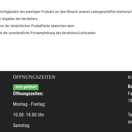
e Verfügbarkeit des jeweiligen Produkts vor dem Besuch unseres Ladengeschäftes telefonisch
n Angaben des Herstellers.
 von der tatsächlichen Produktfarbe abweichen kann.
um die unverbindliche Preisempfehlung des Herstellers/Lieferanten.
ÖFFNUNGSZEITEN
K
R
Jetzt geöffnet!
Öffnungszeiten:
F
18
Montag - Freitag:
10.00- 18.00 Uhr
Te
Samstag