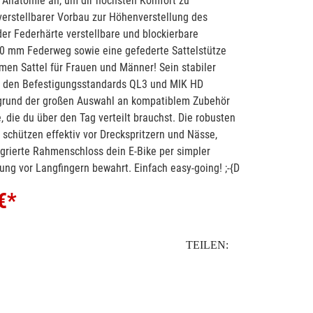
r Anatomie an, um dir höchsten Komfort zu
 verstellbarer Vorbau zur Höhenverstellung des
der Federhärte verstellbare und blockierbare
0 mm Federweg sowie eine gefederte Sattelstütze
en Sattel für Frauen und Männer! Sein stabiler
t den Befestigungsstandards QL3 und MIK HD
fgrund der großen Auswahl an kompatiblem Zubehör
 die du über den Tag verteilt brauchst. Die robusten
 schützen effektiv vor Dreckspritzern und Nässe,
grierte Rahmenschloss dein E-Bike per simpler
ng vor Langfingern bewahrt. Einfach easy-going! ;-{D
€*
TEILEN: