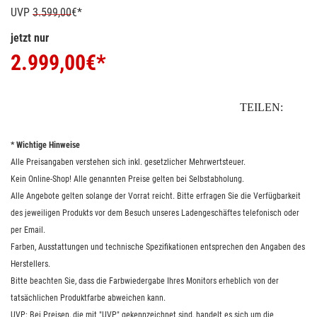
UVP
3.599,00
€*
jetzt nur
2.999,00
€*
TEILEN:
* Wichtige Hinweise
Alle Preisangaben verstehen sich inkl. gesetzlicher Mehrwertsteuer.
Kein Online-Shop! Alle genannten Preise gelten bei Selbstabholung.
Alle Angebote gelten solange der Vorrat reicht. Bitte erfragen Sie die Verfügbarkeit
des jeweiligen Produkts vor dem Besuch unseres Ladengeschäftes telefonisch oder
per Email.
Farben, Ausstattungen und technische Spezifikationen entsprechen den Angaben des
Herstellers.
Bitte beachten Sie, dass die Farbwiedergabe Ihres Monitors erheblich von der
tatsächlichen Produktfarbe abweichen kann.
UVP: Bei Preisen, die mit "UVP" gekennzeichnet sind, handelt es sich um die