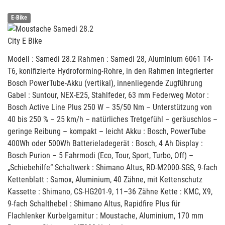
E-Bike
City E Bike
Modell : Samedi 28.2 Rahmen : Samedi 28, Aluminium 6061 T4-
T6, konifizierte Hydroforming-Rohre, in den Rahmen integrierter
Bosch PowerTube-Akku (vertikal), innenliegende Zugführung
Gabel : Suntour, NEX-E25, Stahlfeder, 63 mm Federweg Motor :
Bosch Active Line Plus 250 W – 35/50 Nm – Unterstützung von
40 bis 250 % – 25 km/h – natürliches Tretgefühl – geräuschlos –
geringe Reibung – kompakt – leicht Akku : Bosch, PowerTube
400Wh oder 500Wh Batterieladegerät : Bosch, 4 Ah Display :
Bosch Purion – 5 Fahrmodi (Eco, Tour, Sport, Turbo, Off) –
„Schiebehilfe“ Schaltwerk : Shimano Altus, RD-M2000-SGS, 9-fach
Kettenblatt : Samox, Aluminium, 40 Zähne, mit Kettenschutz
Kassette : Shimano, CS-HG201-9, 11–36 Zähne Kette : KMC, X9,
9-fach Schalthebel : Shimano Altus, Rapidfire Plus für
Flachlenker Kurbelgarnitur : Moustache, Aluminium, 170 mm